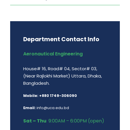
Department Contact Info
Aeronautical Engineering
House# 16, Road# 04, Sector# 03,
(Near Rajlokhi Market) Uttara, Dhaka,
Bangladesh.
Mobile: +880 1749-306090
Email:
info@uca.edu.bd
Sat – Thu
9:00AM – 6:00PM (open)