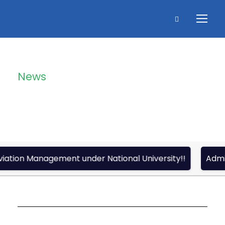
News
Category
Management under National University!!
Admission form