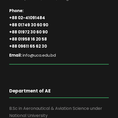
Phone:
+88 02-41091484
+88 01749 30 60 90
+88 01972 30 60 90
+88 01958 16 20 58
+88 09611 65 62 30
Email:
info@uca.edu.bd
Department of AE
B.Sc in Aeronautical & Aviation Science under
National University