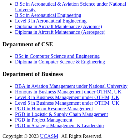
B.Sc in Aeronautical & Aviation Science under National
University
B.Sc in Aeronautical Engineering
Level 3 in Aeronautical Engineering
Diploma in Aircraft Maintenance (Avionics)
Diploma in Aircraft Maintenance (Aerospace)
Department of CSE
BSc in Computer Science and Engineering
Diploma in Computer Science & Engineering
Department of Business
BBA in Aviation Management under National University
Honours in Business Management under OTHM, UK
Level 3 in Business Management under OTHM, UK
Level 5 in Business Management under OTHM, UK
PGD in Human Resource Management
PGD in Logistic & Supply Chain Management
PGD in Project Management
PGD in Strategic Management & Leadership
Copyright © 2023
UCASM
| All Rights Reserved.