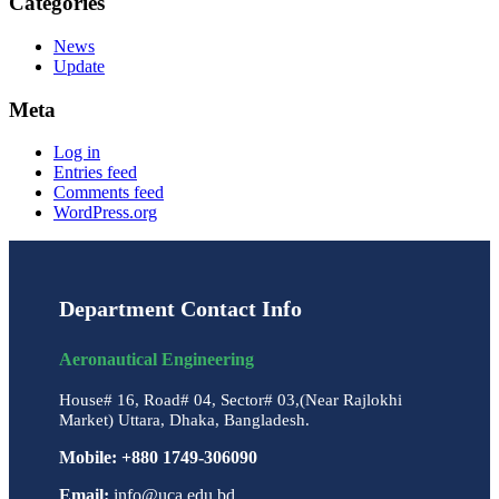
Categories
News
Update
Meta
Log in
Entries feed
Comments feed
WordPress.org
Department Contact Info
Aeronautical Engineering
House# 16, Road# 04, Sector# 03,(Near Rajlokhi
Market) Uttara, Dhaka, Bangladesh.
Mobile: +880 1749-306090
Email:
info@uca.edu.bd