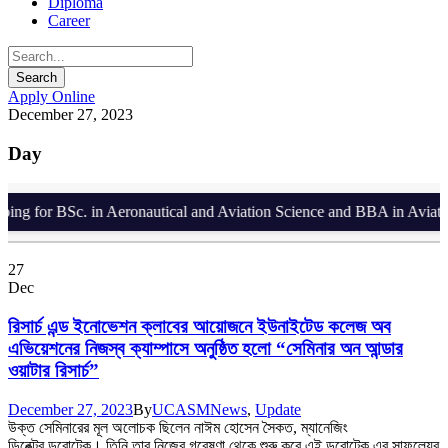
Diploma
Career
Apply Online
December 27, 2023
Day
g for BSc. in Aeronautical and Aviation Science and BBA in Aviation 
27
Dec
রিসার্চ এন্ড ইনোভেশন ক্লাবের আয়োজনে ইউনাইটেড কলেজ অব
এভিয়েশনের নিজস্ব ক্যাম্পাসে অনুষ্ঠিত হলো “সেমিনার অন আন্ডার
ওয়াটার রিসার্চ”
December 27, 2023
By
UCASM
News
,
Update
উক্ত সেমিনারের মূল অলোচক ছিলেন নাঈম হোসেন সৈকত, ম্যানেজিং
ডিরেক্টর,ডুবোটেক। তিনি তার নিজের গবেষণা থেকে শুরু করে এই ডুবোটেক এর সাফল্যের