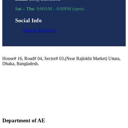
Sat – Thu
9:00AM – 6:00PM (open)
Social Info
Student Resources
House# 16, Road# 04, Sector# 03,(Near Rajlokhi Market) Uttara,
Dhaka, Bangladesh.
Phone:
+88 02-41091484
+88 01749 30 60 90
+88 01972 30 60 90
+88 01958 16 20 58
+88 09611 65 62 30
Email:
info@uca.edu.bd
Department of AE