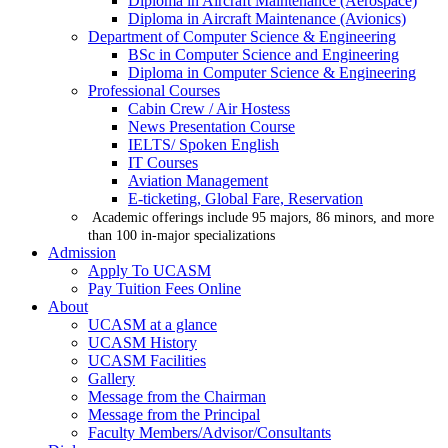
Diploma in Aircraft Maintenance (Aerospace)
Diploma in Aircraft Maintenance (Avionics)
Department of Computer Science & Engineering
BSc in Computer Science and Engineering
Diploma in Computer Science & Engineering
Professional Courses
Cabin Crew / Air Hostess
News Presentation Course
IELTS/ Spoken English
IT Courses
Aviation Management
E-ticketing, Global Fare, Reservation
Academic offerings include 95 majors, 86 minors, and more
than 100 in-major specializations
Admission
Apply To UCASM
Pay Tuition Fees Online
About
UCASM at a glance
UCASM History
UCASM Facilities
Gallery
Message from the Chairman
Message from the Principal
Faculty Members/Advisor/Consultants